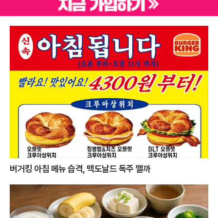
버거킹 아침 메뉴 습격, 맥도날드 독주 깰까