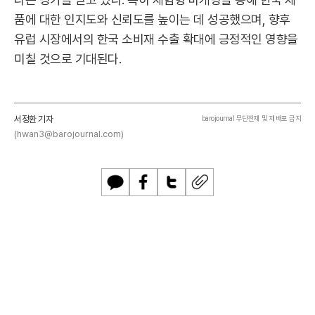
품에 대한 인지도와 신뢰도를 높이는 데 성공했으며, 향후
유럽 시장에서의 한국 소비재 수출 확대에 긍정적인 영향을
미칠 것으로 기대된다.
서정환 기자
barojournal 무단전재 및 재배포 금지
(hwan3@barojournal.com)
카
페
트
U
카
이
위
R
오
스
터
L
톡
북
복
사