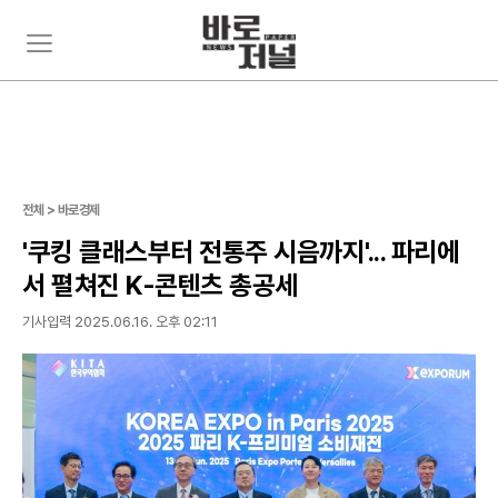
주
뉴
요
스
서
검
비
색
스
메
뉴
펼
전체 > 바로경제
치
기
'쿠킹 클래스부터 전통주 시음까지'... 파리에
서 펼쳐진 K-콘텐츠 총공세
기사입력 2025.06.16. 오후 02:11