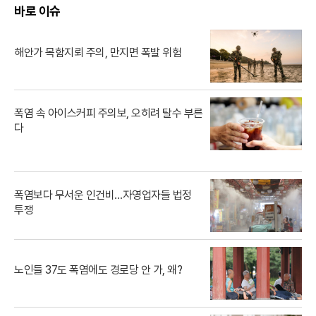
바로 이슈
해안가 목함지뢰 주의, 만지면 폭발 위험
폭염 속 아이스커피 주의보, 오히려 탈수 부른
다
폭염보다 무서운 인건비…자영업자들 법정
투쟁
노인들 37도 폭염에도 경로당 안 가, 왜?