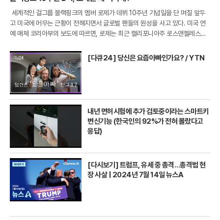
세계적인 걸그룹 블랙핑크의 멤버 로제가 데뷔 10주년 기념일을 단 며칠 앞두
고 미국에 머무는 근황이 전해지면서 글로벌 팬들의 원성을 사고 있다. 미국 연
예 매체 코리아부의 보도에 따르면, 로제는 최근 캘리포니아주 로스앤젤레스의
한 프라이빗 라운지인 '더 버드 스트릿 클럽'을 나서는 모습이 파파라치 카메라에
포착
[다큐24] 당신은 요즘아빠인가요? / YTN
내년 면허시험에 추가 검토중이라는 스마트키
변신기능 (한국인의 92%가 전혀 몰랐다고
응답)
[다시보기] 트럼프, 유세 중 총격…총격범 현
장 사살 | 2024년 7월 14일 뉴스A