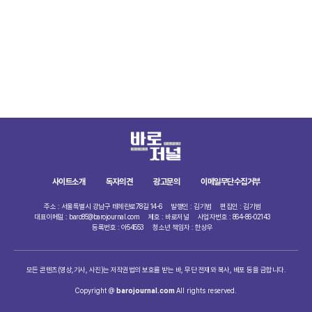
사이트소개
독자의견
광고문의
이메일무단수집거부
주소 : 서울특별시 강남구 테헤란로78길 14-6
발행인 : 김기범
편집인 : 김기범
대표이메일 : baro85@barojournal.com
제호 : 바로저널
사업자번호 : 864-86-02143
등록번호 : 아54553
청소년 책임자 : 한상우
모든 콘텐츠(영상,기사, 사진)는 저작권법의 보호를 받는 바, 무단 전재와 복사, 배포 등을 금합니다.
Copyright @
barojournal.com
All rights reserved.