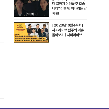
더 일하기 어려울 것 같습
니다” 이혼 팀 떠나려는 남
지현!
[2023년10월4주차]
사피라이브 한주의 이슈
몰아보기 | 사피라이브