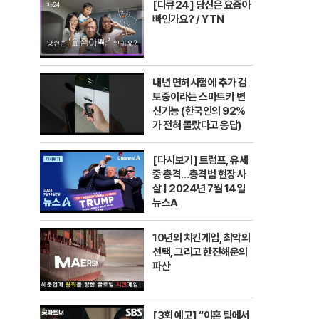
[다큐24] 당신은 요즘아
결이었는데, 장가현은 베테랑 배
빠인가요? / YTN
내년 면허시험에 추가 검
토중이라는 스마트키 변
신기능 (한국인의 92%
가 전혀 몰랐다고 응답)
[다시보기] 트럼프, 유세
중 총격…총격범 현장 사
살 | 2024년 7월 14일
뉴스A
10년의 치킨게임, 최악의
선택, 그리고 한진해운의
파산
[3회 예고] “이혼 팀에서