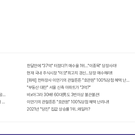
한달만에 "37억" 터졌다?! 매수율 1위..."이종목" 당장사라!
현재 국내 주식시장 "이것"최고치 경신...당장 매수해라!!
[화제] 천하장사 이만기의 관절튼튼 "호관원" 100%당첨 혜택 난리나!!
"부동산 대란" 서울 신축 아파트가 "3억?"
개!? 꼭 확인해라!
비x아그라 30배! 60대男도 3번이상 불끈불끈!
왜 난리났나 봤더니..경악!
이만기의 관절튼튼 "호관원" 100%당첨 혜택 난리나!!
2021년 "당진" 집값 상승률 1위..왜일까?