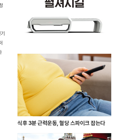
정
인기
저
가
식후 3분 근력운동, 혈당 스파이크 잡는다