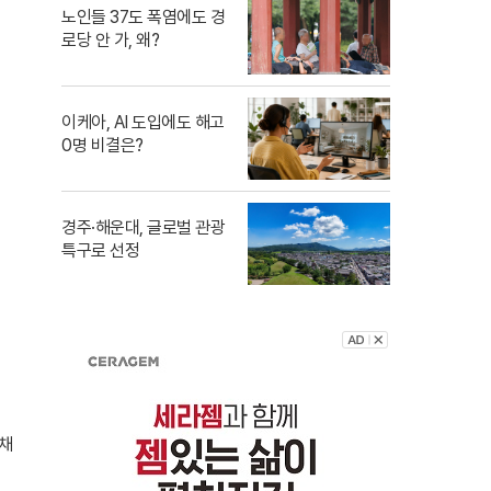
노인들 37도 폭염에도 경
로당 안 가, 왜?
이케아, AI 도입에도 해고
0명 비결은?
경주·해운대, 글로벌 관광
특구로 선정
정채
는