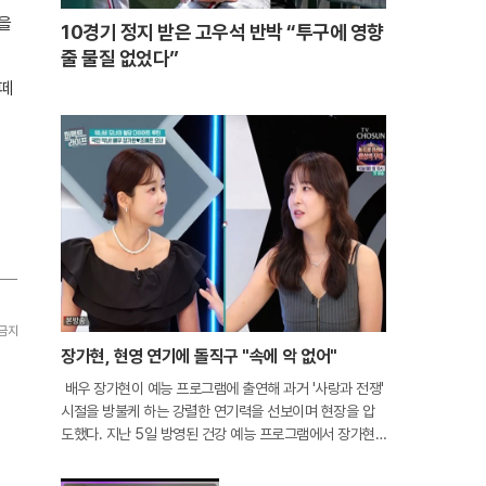
을
10경기 정지 받은 고우석 반박 “투구에 영향
줄 물질 없었다”
 떼
 금지
장가현, 현영 연기에 돌직구 "속에 악 없어"
배우 장가현이 예능 프로그램에 출연해 과거 '사랑과 전쟁'
시절을 방불케 하는 강렬한 연기력을 선보이며 현장을 압
도했다. 지난 5일 방영된 건강 예능 프로그램에서 장가현
은 딸 조예은과 함께 등장해 변함없는 미모와 솔직한 입담
을 과시했다. 이날 방송의 백미는 출연진과의 즉석 연기 대