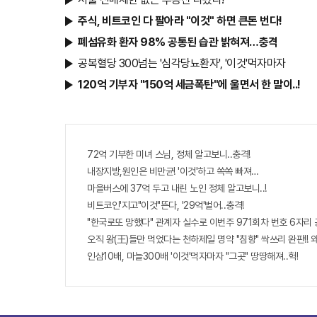
주식, 비트코인 다 팔아라 "이것" 하면 큰돈 번다!
폐섬유화 환자 98% 공통된 습관 밝혀져…충격
공복혈당 300넘는 '심각당뇨환자', '이것'먹자마자
120억 기부자 "150억 세금폭탄"에 울면서 한 말이..!
72억 기부한 미녀 스님, 정체 알고보니..충격!
내장지방,원인은 비만균! '이것'하고 쏙쏙 빠져…
마을버스에 37억 두고 내린 노인 정체 알고보니..!
비트코인'지고"이것"뜬다, '29억'벌어..충격!
"한국로또 망했다" 관계자 실수로 이번주 971회차 번호 6자리 공
오직 왕(王)들만 먹었다는 천하제일 명약 "침향" 싹쓰리 완판!! 
인삼10배, 마늘300배 '이것'먹자마자 "그곳" 땅땅해져..헉!