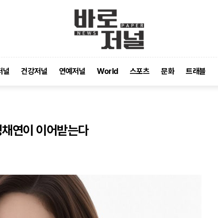
저널
건강저널
연예저널
World
스포츠
문화
트래블
에 정채연이 이어받는다