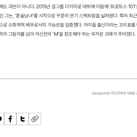
 과언이 아니다. 2015년 걸그룹 다이아로 데뷔해 이듬해 ‘프로듀스 101’
알린 그는, ‘혼술남녀’를 시작으로 꾸준히 연기 스펙트럼을 넓혀왔다. 특히 최근
적으로 소화하며 배우로서의 가능성을 입증했다. 아이돌 출신이라는 꼬리표를
하의 그림자를 넘어 자신만의 ‘M’을 창조해야 하는 무거운 과제가 주어졌다.
barojournal 무단전재 및 재배포
페
트
U
이
위
R
스
터
L