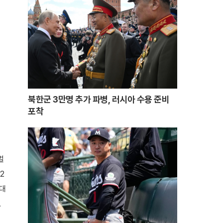
북한군 3만명 추가 파병, 러시아 수용 준비
포착
벌
2
 대
.