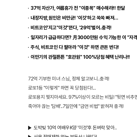
톡
37억 자산가, 여름휴가 전 "이종목" 매수해라!! 한달
내장지방,원인은 비만균! '이것'하고 쏙쏙 빠져…
비트코인'지고"이것"뜬다, '29억'벌어..충격!
일자리가 급급하다면? 月3000만원 수익 가능한 이 "자격증
주식, 비트코인 다 팔아라 "이것" 하면 큰돈 번다!
이만기의 관절튼튼 "호관원" 100%당첨 혜택 난리나!!
72억 기부한 미녀 스님, 정체 알고보니..충격!
로또1등 "이렇게" 하면 꼭 당첨된다!...
로또용지 찢지마세요. 97%이상이 모르는 비밀! "뒷면 비추면
죽어야 끊는 '담배'..7일만에 "금연 비법" 밝혀져 충격!
도박빚 10억 여배우K양 '이것'후 돈벼락 맞아..
서울 전매제한 없는 부동산 나왔다!