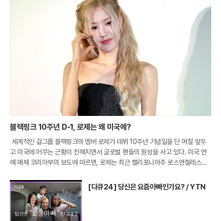
블랙핑크 10주년 D-1, 로제는 왜 미국에?
세계적인 걸그룹 블랙핑크의 멤버 로제가 데뷔 10주년 기념일을 단 며칠 앞두
고 미국에 머무는 근황이 전해지면서 글로벌 팬들의 원성을 사고 있다. 미국 연
예 매체 코리아부의 보도에 따르면, 로제는 최근 캘리포니아주 로스앤젤레스의
한 프라이빗 라운지인 '더 버드 스트릿 클럽'을 나서는 모습이 파파라치 카메라에
포착
[다큐24] 당신은 요즘아빠인가요? / YTN