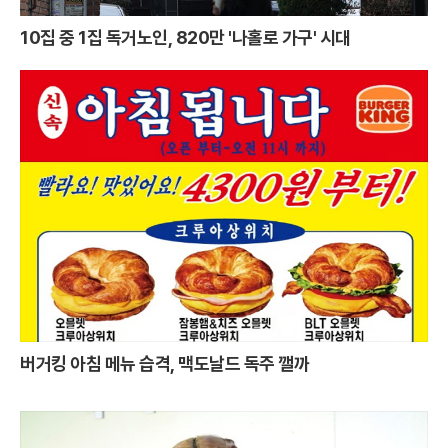
10집 중 1집 독거노인, 820만 '나홀로 가구' 시대
버거킹 아침 메뉴 습격, 맥도날드 독주 깰까