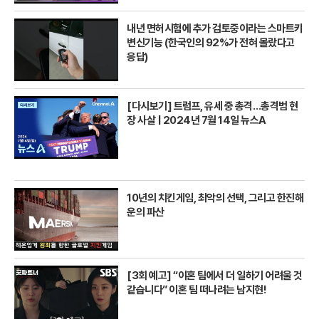
내년 면허시험에 추가 검토중이라는 스마트키
변신기능 (한국인의 92%가 전혀 몰랐다고
응답)
[다시보기] 트럼프, 유세 중 총격…총격범 현
장 사살 | 2024년 7월 14일 뉴스A
10년의 치킨게임, 최악의 선택, 그리고 한진해
운의 파산
[3회 예고] “이혼 팀에서 더 일하기 어려울 것
같습니다” 이혼 팀 떠나려는 남지현!