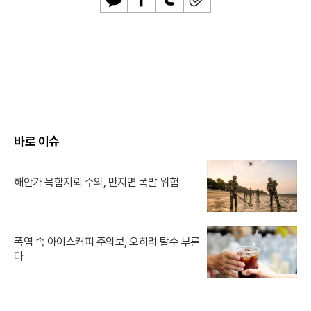
카
페
트
U
카
이
위
R
오
스
터
L
톡
북
복
사
바로 이슈
해안가 목함지뢰 주의, 만지면 폭발 위험
폭염 속 아이스커피 주의보, 오히려 탈수 부른
다