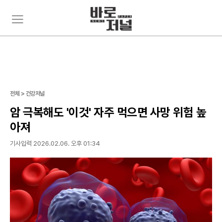
주
뉴
요
스
서
검
비
색
스
메
뉴
펼
전체 > 건강저널
치
기
암 극복해도 '이것' 자주 먹으면 사망 위험 높
아져
기사입력 2026.02.06. 오후 01:34