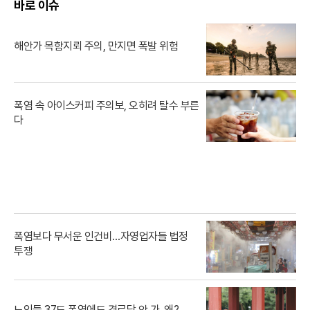
바로 이슈
해안가 목함지뢰 주의, 만지면 폭발 위험
폭염 속 아이스커피 주의보, 오히려 탈수 부른
다
폭염보다 무서운 인건비…자영업자들 법정
투쟁
노인들 37도 폭염에도 경로당 안 가, 왜?