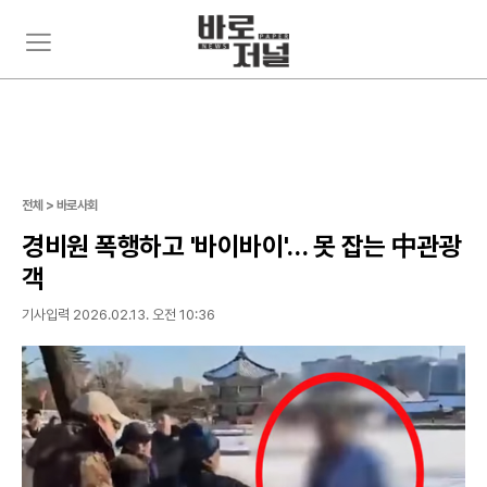
주
뉴
요
스
서
검
비
색
스
메
뉴
펼
전체 > 바로사회
치
기
경비원 폭행하고 '바이바이'… 못 잡는 中관광
객
기사입력 2026.02.13. 오전 10:36