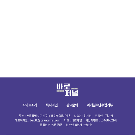
사이트소개
독자의견
광고문의
이메일무단수집거부
주소 : 서울특별시 강남구 테헤란로78길 14-6
발행인 : 김기범
편집인 : 김기범
대표이메일 : baro85@barojournal.com
제호 : 바로저널
사업자번호 : 864-86-02143
등록번호 : 아54553
청소년 책임자 : 한상우