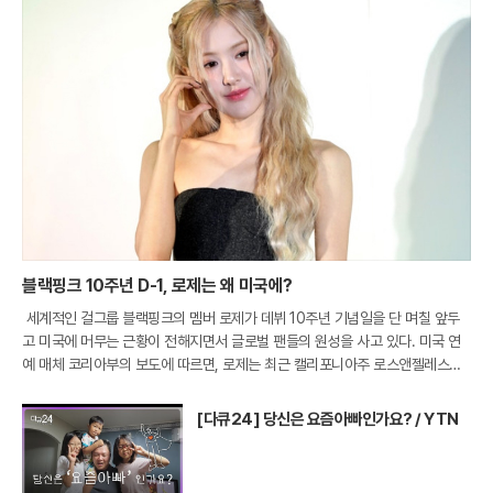
블랙핑크 10주년 D-1, 로제는 왜 미국에?
세계적인 걸그룹 블랙핑크의 멤버 로제가 데뷔 10주년 기념일을 단 며칠 앞두
고 미국에 머무는 근황이 전해지면서 글로벌 팬들의 원성을 사고 있다. 미국 연
예 매체 코리아부의 보도에 따르면, 로제는 최근 캘리포니아주 로스앤젤레스의
한 프라이빗 라운지인 '더 버드 스트릿 클럽'을 나서는 모습이 파파라치 카메라에
포착
[다큐24] 당신은 요즘아빠인가요? / YTN