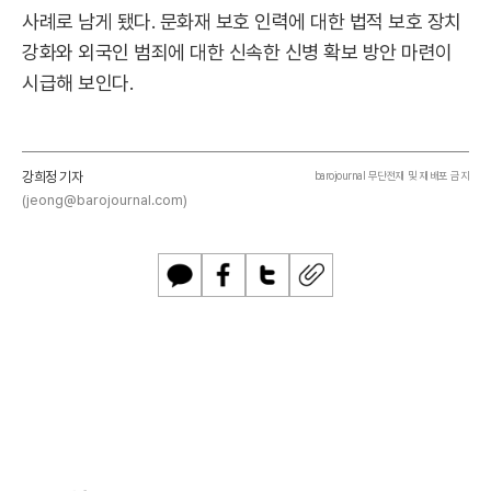
사례로 남게 됐다. 문화재 보호 인력에 대한 법적 보호 장치
강화와 외국인 범죄에 대한 신속한 신병 확보 방안 마련이
시급해 보인다.
강희정 기자
barojournal 무단전재 및 재배포 금지
(jeong@barojournal.com)
카
페
트
U
카
이
위
R
오
스
터
L
톡
북
복
사