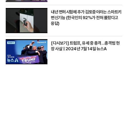
내년 면허시험에 추가 검토중이라는 스마트키
변신기능 (한국인의 92%가 전혀 몰랐다고
응답)
[다시보기] 트럼프, 유세 중 총격…총격범 현
장 사살 | 2024년 7월 14일 뉴스A