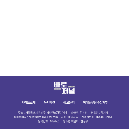
사이트소개
독자의견
광고문의
이메일무단수집거부
주소 : 서울특별시 강남구 테헤란로78길 14-6
발행인 : 김기범
편집인 : 김기범
대표이메일 : baro85@barojournal.com
제호 : 바로저널
사업자번호 : 864-86-02143
등록번호 : 아54553
청소년 책임자 : 한상우