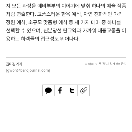
지 모든 과정을 예비부부의 이야기에 맞춰 하나의 예술 작품
처럼 연출한다. 고풍스러운 한옥 예식, 자연 친화적인 야외
정원 예식, 소규모 맞춤형 예식 등 세 가지 테마 중 하나를
선택할 수 있으며, 신분당선 판교역과 가까워 대중교통을 이
용하는 하객들의 접근성도 뛰어나다.
권미경 기자
barojournal 무단전재 및 재배포 금지
(gwon@barojournal.com)
카
페
트
U
카
이
위
R
오
스
터
L
톡
북
복
사