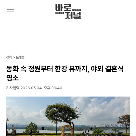
주
뉴
요
스
서
검
비
색
스
메
뉴
펼
전체 > 트래블
치
기
동화 속 정원부터 한강 뷰까지, 야외 결혼식
명소
기사입력 2026.05.04. 오후 06:40