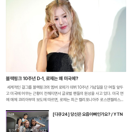
블랙핑크 10주년 D-1, 로제는 왜 미국에?
세계적인 걸그룹 블랙핑크의 멤버 로제가 데뷔 10주년 기념일을 단 며칠 앞두
고 미국에 머무는 근황이 전해지면서 글로벌 팬들의 원성을 사고 있다. 미국 연
예 매체 코리아부의 보도에 따르면, 로제는 최근 캘리포니아주 로스앤젤레스의
한 프라이빗 라운지인 '더 버드 스트릿 클럽'을 나서는 모습이 파파라치 카메라에
포착
[다큐24] 당신은 요즘아빠인가요? / YTN