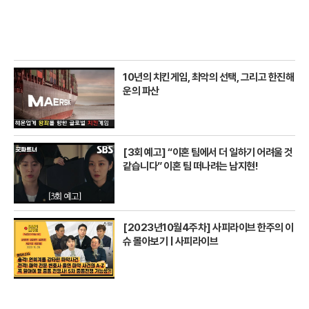
10년의 치킨게임, 최악의 선택, 그리고 한진해
운의 파산
[3회 예고] “이혼 팀에서 더 일하기 어려울 것
같습니다” 이혼 팀 떠나려는 남지현!
[2023년10월4주차] 사피라이브 한주의 이
슈 몰아보기 | 사피라이브