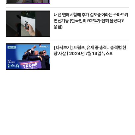
내년 면허시험에 추가 검토중이라는 스마트키
변신기능 (한국인의 92%가 전혀 몰랐다고
응답)
[다시보기] 트럼프, 유세 중 총격…총격범 현
장 사살 | 2024년 7월 14일 뉴스A