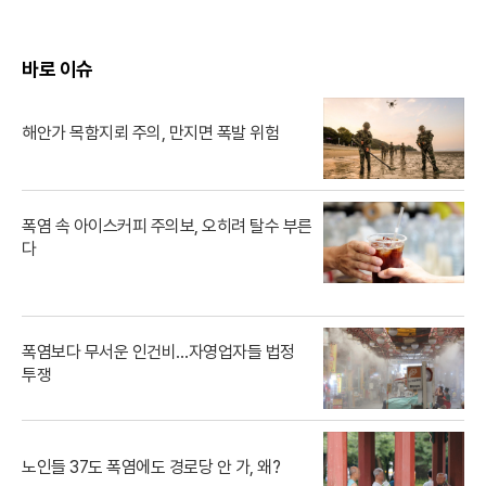
바로 이슈
해안가 목함지뢰 주의, 만지면 폭발 위험
폭염 속 아이스커피 주의보, 오히려 탈수 부른
다
폭염보다 무서운 인건비…자영업자들 법정
투쟁
노인들 37도 폭염에도 경로당 안 가, 왜?