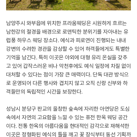
남양주시 와부읍에 위치한 프라움웨딩은 시원하게 흐르는
남한강의 절경을 배경으로 로맨틱한 분위기를 자아내는 유
럽풍 하우스 웨딩 장소다. 예식과 피로연이 진행되는 내내
강변의 수려한 경관을 감상할 수 있어 하객들에게도 특별한
기억을 남긴다. 특히 이곳은 야외에 대형 유리 온실을 갖추
고 있어 갑작스러운 비나 악천후에도 예식 일정에 차질 없이
대처할 수 있다는 점이 가장 큰 매력이다. 단독 대관 방식으
로 운영되어 다른 행사와 겹치지 않고 오직 신랑 신부와 하
객들만의 독립적인 시간을 보장한다.
성남시 분당구 판교의 울창한 숲속에 자리한 아연당은 도심
속에서 자연의 고요함을 느낄 수 있는 퓨전 한옥 웨딩 공간
이다. 전통 한옥의 아름다움을 현대적인 감각으로 재해석한
이곳은 정형화된 예식의 틀을 깨고 꽃 장식부터 동선 기획까