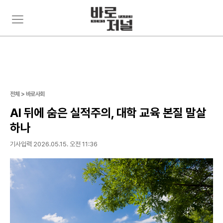
주
뉴
요
스
서
검
비
색
스
메
뉴
펼
전체 > 바로사회
치
기
AI 뒤에 숨은 실적주의, 대학 교육 본질 말살
하나
기사입력 2026.05.15. 오전 11:36