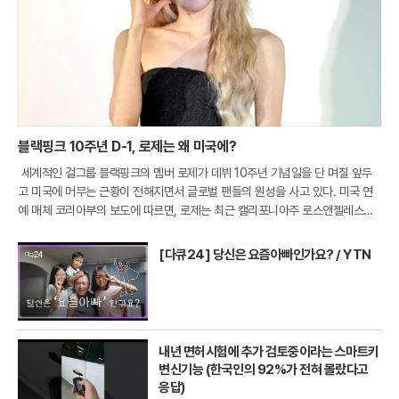
블랙핑크 10주년 D-1, 로제는 왜 미국에?
세계적인 걸그룹 블랙핑크의 멤버 로제가 데뷔 10주년 기념일을 단 며칠 앞두
고 미국에 머무는 근황이 전해지면서 글로벌 팬들의 원성을 사고 있다. 미국 연
예 매체 코리아부의 보도에 따르면, 로제는 최근 캘리포니아주 로스앤젤레스의
한 프라이빗 라운지인 '더 버드 스트릿 클럽'을 나서는 모습이 파파라치 카메라에
포착
[다큐24] 당신은 요즘아빠인가요? / YTN
내년 면허시험에 추가 검토중이라는 스마트키
변신기능 (한국인의 92%가 전혀 몰랐다고
응답)