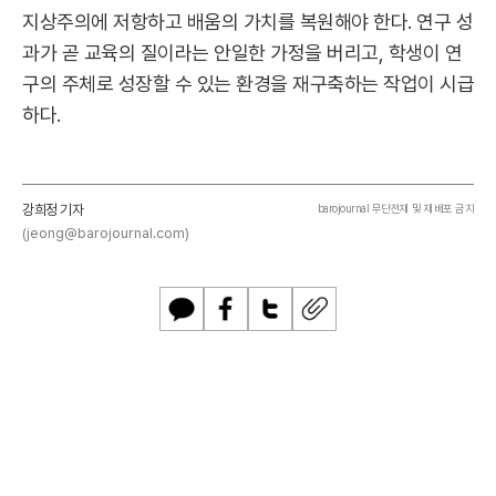
지상주의에 저항하고 배움의 가치를 복원해야 한다. 연구 성
과가 곧 교육의 질이라는 안일한 가정을 버리고, 학생이 연
구의 주체로 성장할 수 있는 환경을 재구축하는 작업이 시급
하다.
강희정 기자
barojournal 무단전재 및 재배포 금지
(jeong@barojournal.com)
카
페
트
U
카
이
위
R
오
스
터
L
톡
북
복
사